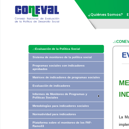
¿Quiénes Somos?
E
.::CONE
.::
Evaluación de la Política Social
E
Sistema de monitoreo de la política social
Programas sociales con indicadores
aprobados
Matrices de indicadores de programas sociales
ME
Evaluación de indicadores
IN
Informes de Monitoreo de Programas y
Políticas Sociales
Metodologías para indicadores sociales
Normatividad para indicadores
La Ma
Plataforma sobre el monitoreo de los FAF-
imple
Ramo33