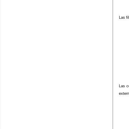
Las f
Las c
exter