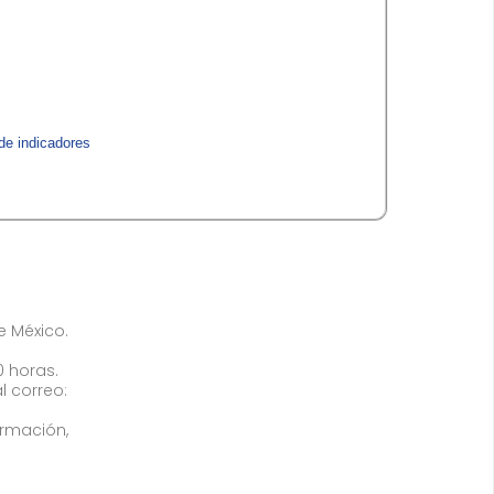
de indicadores​
de México.
0 horas.
l correo:
ormación,