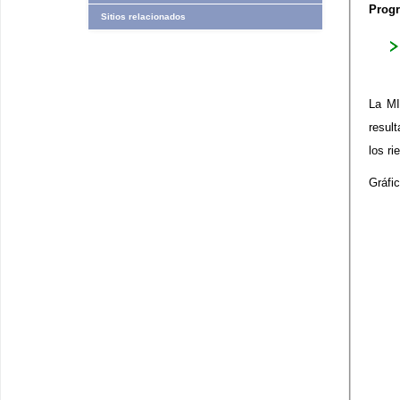
Progr
Sitios relacionados
La MI
resul
los r
Gráfi