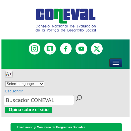
Escuchar
Powered by
Translate
Opina sobre el sitio
.::
Evaluación y Monitoreo de Programas Sociales