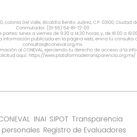
0, colonia Del Valle, Alcaldía Benito Juárez, C.P. 03100, Ciudad 
Conmutador: (01-55) 54-81-72-00
 partes: lunes a viernes de 9:30 a 14:30 horas, y, de 16:00 a 19:0
la información publicada en la página web, envía tu consulta a
consultas@coneval.org.mx
.
formación al CONEVAL, ejerciendo tu derecho de acceso a la inf
olicitud aquí:
https://www.plataformadetransparencia.org.mx/
l CONEVAL
INAI
SIPOT
Transparencia
 personales
Registro de Evaluadores