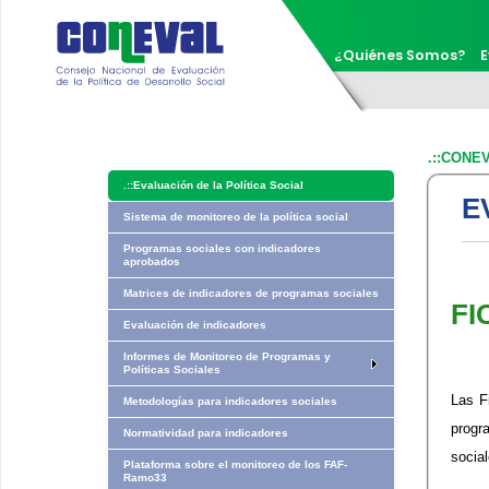
¿Quiénes Somos?
E
.::CONE
.::
Evaluación de la Política Social
E
Sistema de monitoreo de la política social
Programas sociales con indicadores
aprobados
Matrices de indicadores de programas sociales
​F
Evaluación de indicadores
Informes de Monitoreo de Programas y
Políticas Sociales
​​​La
Metodologías para indicadores sociales
progr
Normatividad para indicadores
socia
Plataforma sobre el monitoreo de los FAF-
Ramo33