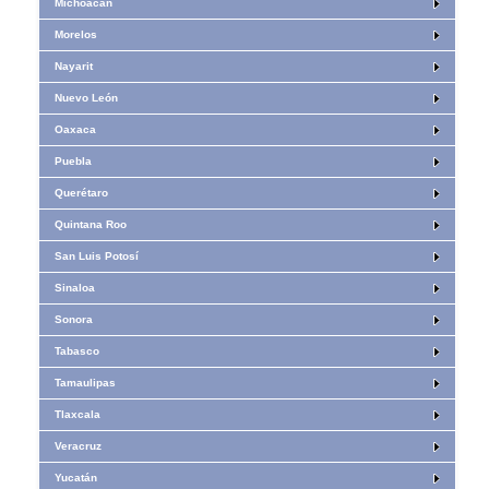
Michoacán
Morelos
Nayarit
Nuevo León
Oaxaca
Puebla
Querétaro
Quintana Roo
San Luis Potosí
Sinaloa
Sonora
Tabasco
Tamaulipas
Tlaxcala
Veracruz
Yucatán