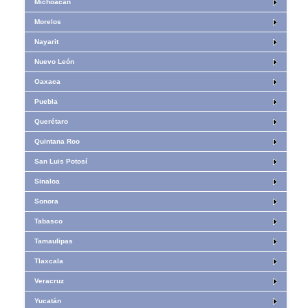
Michoacán
Morelos
Nayarit
Nuevo León
Oaxaca
Puebla
Querétaro
Quintana Roo
San Luis Potosí
Sinaloa
Sonora
Tabasco
Tamaulipas
Tlaxcala
Veracruz
Yucatán