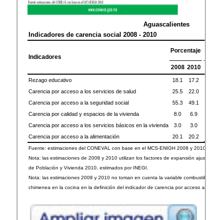
Aguascalientes
Indicadores de carencia social 2008 - 2010
M
Porcentaje
p
Indicadores
2008
2010
200
206.
Rezago educativo
18.1
17.2
290.
Carencia por acceso a los servicios de salud
25.5
22.0
630.
Carencia por acceso a la seguridad social
55.3
49.1
90.
Carencia por calidad y espacios de la vivienda
8.0
6.9
33.
Carencia por acceso a los servicios básicos en la vivienda
3.0
3.0
229.
Carencia por acceso a la alimentación
20.1
20.2
Fuente: estimaciones del CONEVAL con base en el MCS-ENIGH 2008 y 2010.
Nota: las estimaciones de 2008 y 2010 utilizan los factores de expansión ajustados a
de Población y Vivienda 2010, estimados por INEGI.
Nota: las estimaciones 2008 y 2010 no toman en cuenta la variable combustible para
chimenea en la cocina en la definición del indicador de carencia por acceso a los ser