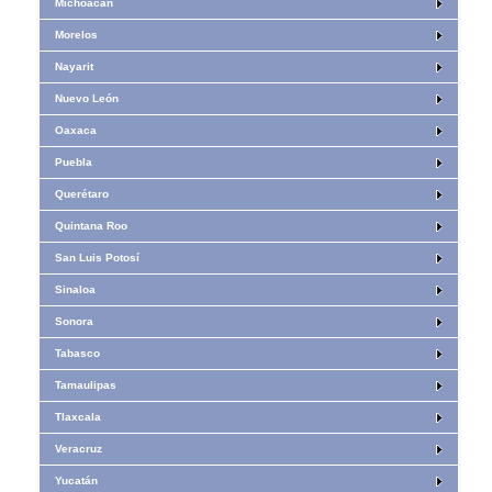
Michoacán
Morelos
Nayarit
Nuevo León
Oaxaca
Puebla
Querétaro
Quintana Roo
San Luis Potosí
Sinaloa
Sonora
Tabasco
Tamaulipas
Tlaxcala
Veracruz
Yucatán